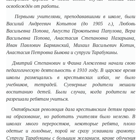
освобождён от работы.
Первыми учителями, преподававшими в школе, были
Василий Андреевич Копытов (до 1905 г.), Любовь
Васильевна Попова, Августа Прокопьевна Папулова, Вера
Васильевна Попова, Анастасия Степановна Назарьина,
Иван Павлович Барминский, Михаил Васильевич Котин,
Анастасия Петровна Быкова и супруги Тарабукины.
Дмитрий Степанович и Фаина Алексеевна начали свою
педагогическую деятельность в 1910 году. В царское время
школы размещались в крестьянских избах, не было
учебников, тетрадей. Суеверные родители мешали
воспитанию детей. Были случаи, когда родители не
разрешали ребятам учиться.
Октябрьская революция дала крестьянским детям право
на образование, но работать учителям было нелегко. В
школах много переростков, некоторые ребята, плохо
одетые и голодные, порой не сразу усваивали грамоту.
Супруги Тарабукины с большим желанием, кроме обучения