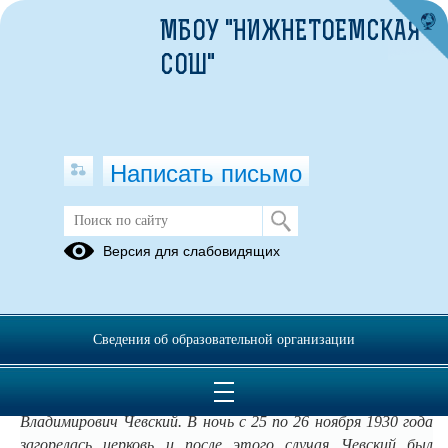
МБОУ "НИЖНЕТОЕМСКАЯ
СОШ"
Написать письмо
История школы
Версия для слабовидящих
В 1904 году в Нижней Тойме было построено первое здание
церковно-приходской школы (потом в нём долгое время
располагался Нижнетоемский музей). До революции в нём
Сведения об образовательной организации
преподавали русский язык и арифметику. Каждую субботу
в школу приходил священник. Дети учили Закон Божий. С
1900 по 1930 год в Нижней Тойме священником был Павел
Владимирович Чевский. В ночь с 25 по 26 ноября 1930 года
загорелась церковь и после этого случая Чевский был