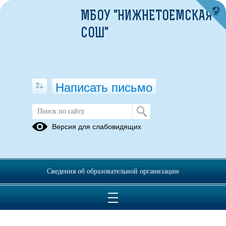
МБОУ "НИЖНЕТОЕМСКАЯ
СОШ"
Написать письмо
Капитальный ремонт школы 2023
Версия для слабовидящих
год
Фото до
Фото во
Справки по
ремонта
время
капитальному
Сведения об образовательной организации
ремонта
ремонту