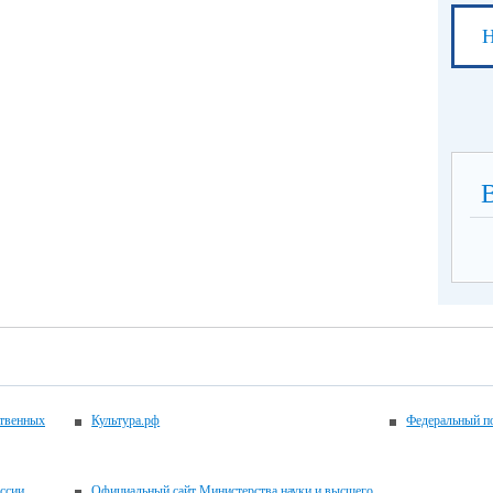
Н
ственных
Культура.рф
Федеральный по
ссии
Официальный сайт Министерства науки и высшего