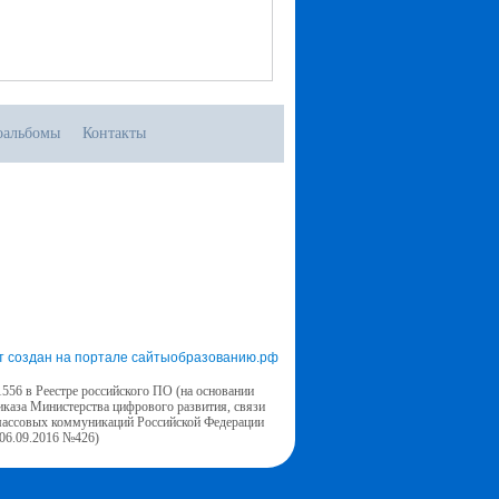
оальбомы
Контакты
т создан на портале сайтыобразованию.рф
556 в Реестре российского ПО (на основании
иказа Министерства цифрового развития, связи
массовых коммуникаций Российской Федерации
 06.09.2016 №426)