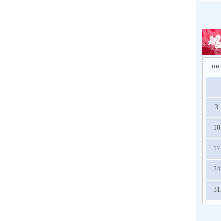
пн
3
10
17
24
31