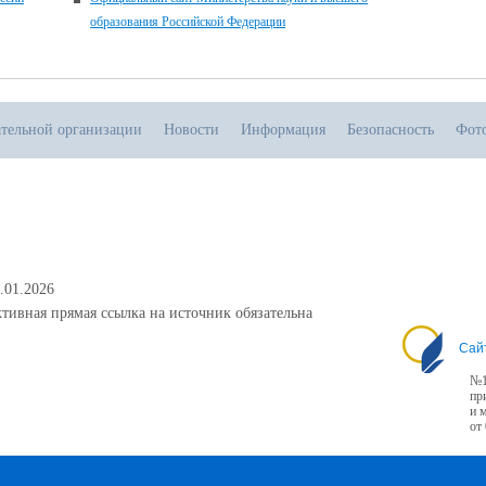
образования Российской Федерации
ательной организации
Новости
Информация
Безопасность
Фот
.01.2026
тивная прямая ссылка на источник обязательна
Сай
№1
пр
и 
от