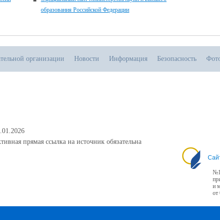
образования Российской Федерации
ательной организации
Новости
Информация
Безопасность
Фот
.01.2026
тивная прямая ссылка на источник обязательна
Сай
№1
пр
и 
от