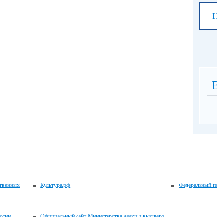
Н
ственных
Культура.рф
Федеральный по
ссии
Официальный сайт Министерства науки и высшего