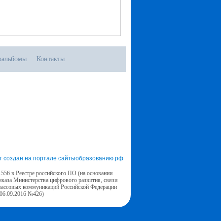
оальбомы
Контакты
т создан на портале сайтыобразованию.рф
556 в Реестре российского ПО (на основании
иказа Министерства цифрового развития, связи
массовых коммуникаций Российской Федерации
 06.09.2016 №426)