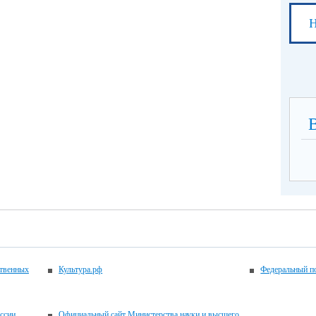
Н
ственных
Культура.рф
Федеральный по
ссии
Официальный сайт Министерства науки и высшего