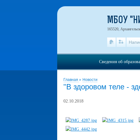
МБОУ "
165520, Архангельск
Напи
Сведения об образов
Главная
»
Новости
"В здоровом теле - зд
02.10.2018