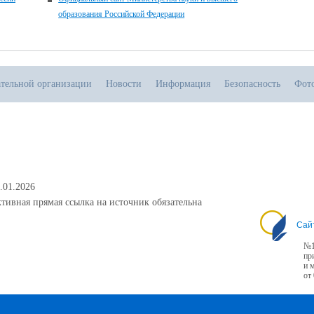
образования Российской Федерации
ательной организации
Новости
Информация
Безопасность
Фот
.01.2026
тивная прямая ссылка на источник обязательна
Сай
№1
пр
и 
от