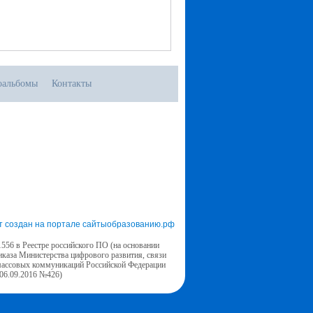
оальбомы
Контакты
т создан на портале сайтыобразованию.рф
556 в Реестре российского ПО (на основании
иказа Министерства цифрового развития, связи
массовых коммуникаций Российской Федерации
 06.09.2016 №426)