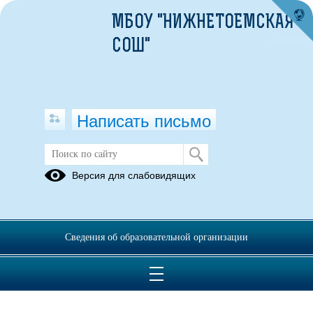
МБОУ "НИЖНЕТОЕМСКАЯ
СОШ"
Написать письмо
Внимание! Мошенники!
Версия для слабовидящих
Видеоматериалы
Информационные
и
лекции
электронные
Сведения об образовательной организации
брошюры от
Центрального
банка РФ