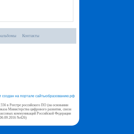
оальбомы
Контакты
т создан на портале сайтыобразованию.рф
556 в Реестре российского ПО (на основании
иказа Министерства цифрового развития, связи
массовых коммуникаций Российской Федерации
 06.09.2016 №426)