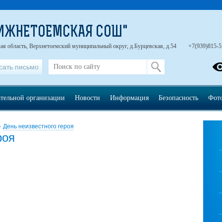
НИЖНЕТОЕМСКАЯ СОШ"
ая область, Верхнетоемский муниципальный округ, д.Бурцевская, д.54
+7(939)815-5
сать письмо
ательной организации
Новости
Информация
Безопасность
Фот
»
День неизвестного героя
роя