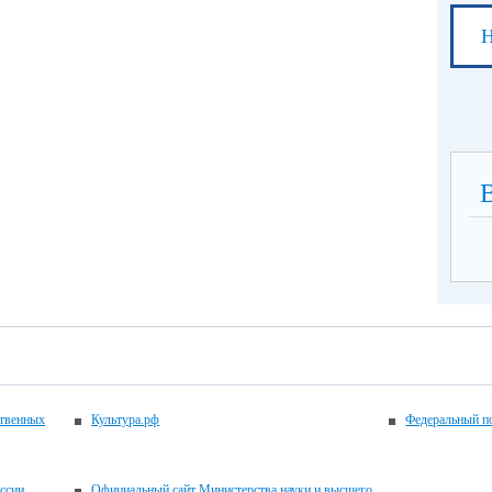
Н
ственных
Культура.рф
Федеральный по
ссии
Официальный сайт Министерства науки и высшего