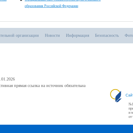
образования Российской Федерации
ательной организации
Новости
Информация
Безопасность
Фот
.01.2026
тивная прямая ссылка на источник обязательна
Сай
№1
пр
и 
от