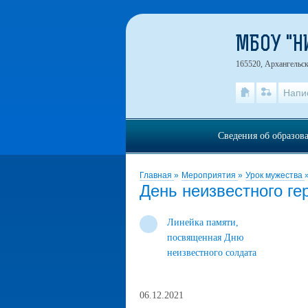
МБОУ "
165520, Архангельск
Напи
Сведения об образов
Главная
»
Мероприятия
»
Урок мужества
День неизвестного ге
Линейка памяти,
посвященная Дню
неизвестного солдата
06.12.2021