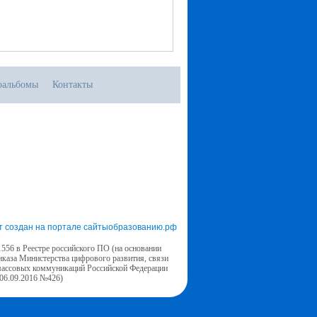
оальбомы
Контакты
т создан на портале сайтыобразованию.рф
556 в Реестре российского ПО (на основании
иказа Министерства цифрового развития, связи
массовых коммуникаций Российской Федерации
 06.09.2016 №426)