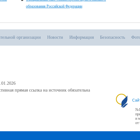
образования Российской Федерации
ательной организации
Новости
Информация
Безопасность
Фот
.01.2026
тивная прямая ссылка на источник обязательна
Сай
№1
пр
и 
от