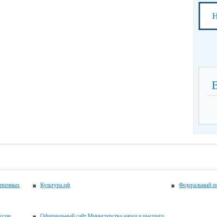
Н
ственных
Культура.рф
Федеральный по
ссии
Официальный сайт Министерства науки и высшего