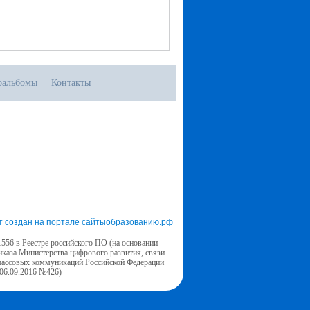
оальбомы
Контакты
т создан на портале сайтыобразованию.рф
556 в Реестре российского ПО (на основании
иказа Министерства цифрового развития, связи
массовых коммуникаций Российской Федерации
 06.09.2016 №426)