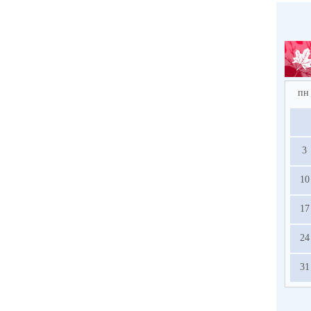
пн
3
10
17
24
31