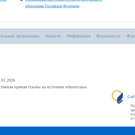
образования Российской Федерации
ательной организации
Новости
Информация
Безопасность
Фот
.01.2026
тивная прямая ссылка на источник обязательна
Сай
№1
пр
и 
от