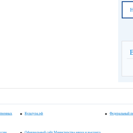
Н
ственных
Культура.рф
Федеральный по
ссии
Официальный сайт Министерства науки и высшего