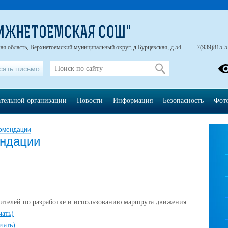
НИЖНЕТОЕМСКАЯ СОШ"
ая область, Верхнетоемский муниципальный округ, д.Бурцевская, д.54
+7(939)815-5
сать письмо
ательной организации
Новости
Информация
Безопасность
Фот
комендации
ендации
ителей по разработке и использованию маршрута движения
чать)
ачать)