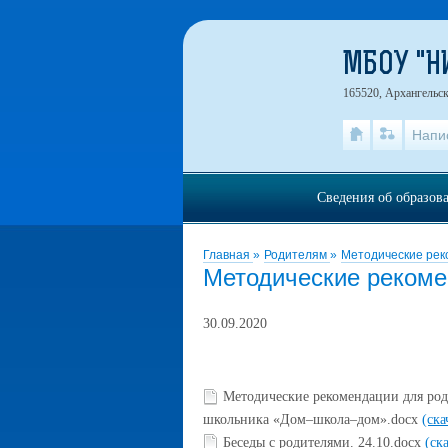
МБОУ "
165520, Архангельск
Напи
Сведения об образов
Главная
»
Родителям
»
Методические ре
Методические реком
30.09.2020
Методические рекомендации для род
школьника «Дом–школа–дом».docx
(ска
Беседы с родителями. 24.10.docx
(ск