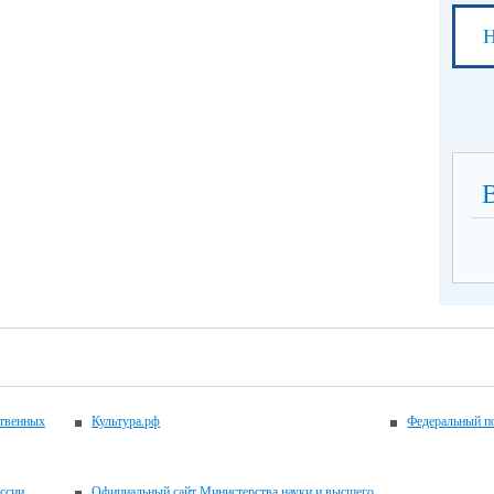
Н
ственных
Культура.рф
Федеральный по
ссии
Официальный сайт Министерства науки и высшего