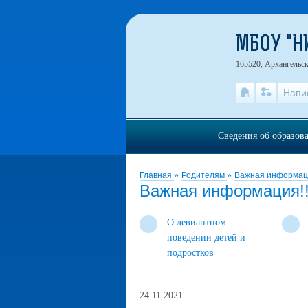
МБОУ "
165520, Архангельск
Напи
Сведения об образов
Главная
»
Родителям
»
Важная информаци
Важная информация!!
О девиантном
поведении детей и
подростков
24.11.2021