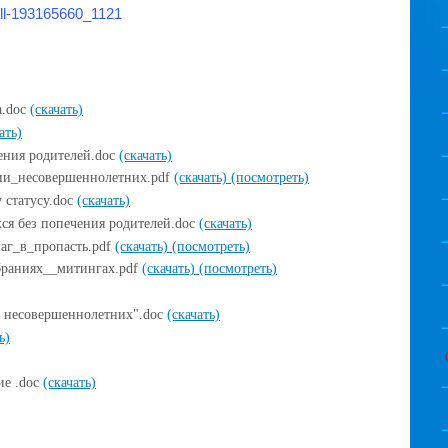
all-193165660_1121
а.doc
(скачать)
ать)
ения родителей.doc
(скачать)
и_несовершеннолетних.pdf
(скачать)
(посмотреть)
 статусу.doc
(скачать)
хся без попечения родителей.doc
(скачать)
аг_в_пропасть.pdf
(скачать)
(посмотреть)
браниях__митингах.pdf
(скачать)
(посмотреть)
и несовершеннолетних".doc
(скачать)
ь)
ие .doc
(скачать)