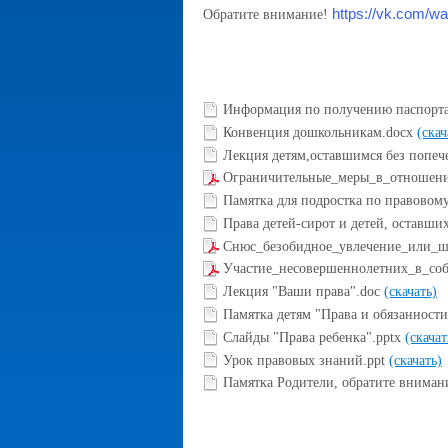
https://vk.com/w
Обратите внимание!
Информация по получению паспорт
Конвенция дошкольникам.docx
(скач
Лекция детям,оставшимся без попеч
Ограничительные_меры_в_отношени
Памятка для подростка по правовому
Права детей-сирот и детей, оставши
Снюс_безобидное_увлечение_или_ш
Участие_несовершеннолетних_в_со
Лекция "Ваши права".doc
(скачать)
Памятка детям "Права и обязанност
Слайды "Права ребенка".pptx
(скачат
Урок правовых знаний.ppt
(скачать)
Памятка Родители, обратите вниман