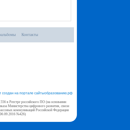
оальбомы
Контакты
т создан на портале сайтыобразованию.рф
556 в Реестре российского ПО (на основании
иказа Министерства цифрового развития, связи
массовых коммуникаций Российской Федерации
 06.09.2016 №426)