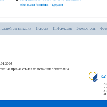
образования Российской Федерации
ательной организации
Новости
Информация
Безопасность
Фот
.01.2026
тивная прямая ссылка на источник обязательна
Сай
№1
пр
и 
от